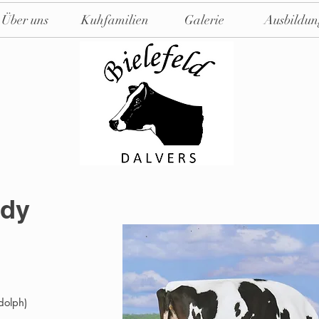
Über uns
Kuhfamilien
Galerie
Ausbildun
ady
olph)