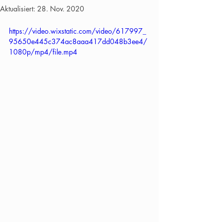
Aktualisiert:
28. Nov. 2020
https://video.wixstatic.com/video/617997_
95650e445c374ac8aaa417dd048b3ee4/
1080p/mp4/file.mp4